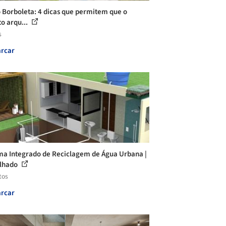
o Borboleta: 4 dicas que permitem que o
to arqu...
s
rcar
ma Integrado de Reciclagem de Água Urbana |
elhado
tos
rcar