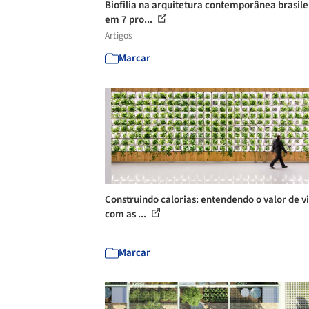
Biofilia na arquitetura contemporânea brasile
em 7 pro...
Artigos
Marcar
Construindo calorias: entendendo o valor de v
com as ...
Marcar