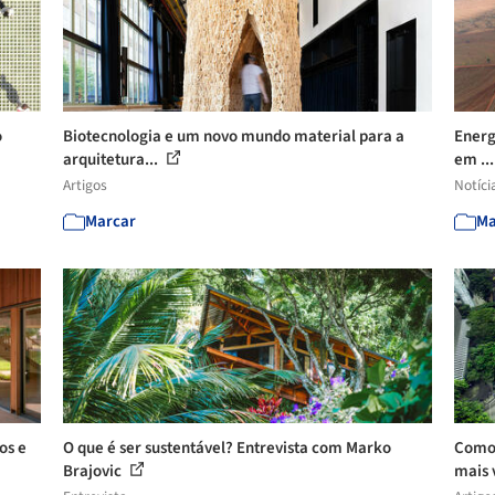
o
Biotecnologia e um novo mundo material para a
Energi
arquitetura...
em ..
Artigos
Notíci
Marcar
Ma
os e
O que é ser sustentável? Entrevista com Marko
Como 
Brajovic
mais 