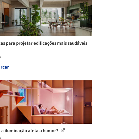
cas para projetar edificações mais saudáveis
s
rcar
a iluminação afeta o humor?
s