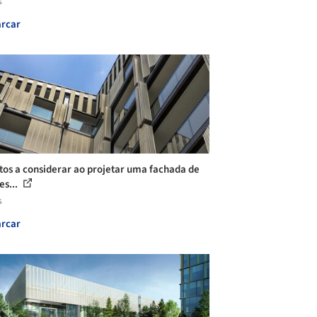
s
rcar
tos a considerar ao projetar uma fachada de
es...
s
rcar