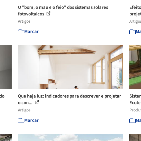
O "bom, o mau e o feio" dos sistemas solares
Efeit
fotovoltaicos
proje
Artigos
Artigo
Marcar
Ma
do
Que haja luz: indicadores para descrever e projetar
Siste
o con...
Ecot
Artigos
Produ
Marcar
Ma