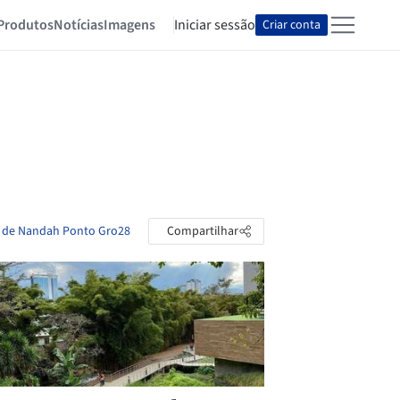
Produtos
Notícias
Imagens
Iniciar sessão
Criar conta
s de Nandah Ponto Gro28
Compartilhar