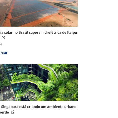
a solar no Brasil supera hidrelétrica de Itaipu
.
as
rcar
Singapura está criando um ambiente urbano
verde