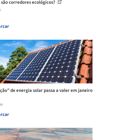
 são corredores ecológicos?
s
rcar
ção” de energia solar passa a valer em janeiro
as
rcar