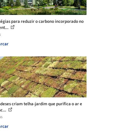
tégias para reduzir o carbono incorporado no
nt...
s
rcar
deses criam telha-jardim que purifica o ar e
c...
as
rcar