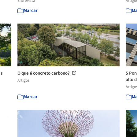
Entrevista
Artigo
Marcar
Ma
as
O que é concreto carbono?
5 Pon
alto d
Artigos
Artigo
Marcar
Ma