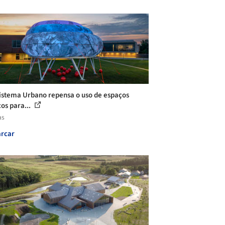
istema Urbano repensa o uso de espaços
cos para...
as
rcar