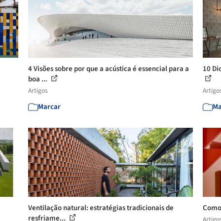
4 Visões sobre por que a acústica é essencial para a
10 Di
boa ...
Artigos
Artigo
Marcar
Ma
Ventilação natural: estratégias tradicionais de
Como 
resfriame...
Artigo