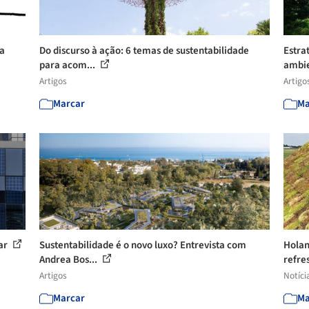
ra
Do discurso à ação: 6 temas de sustentabilidade
Estra
para acom...
ambie
Artigos
Artigo
Marcar
Ma
lar
Sustentabilidade é o novo luxo? Entrevista com
Holan
Andrea Bos...
refres
Artigos
Notíci
Marcar
Ma