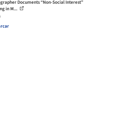
grapher Documents “Non-Social Interest”
ng in M...
s
rcar