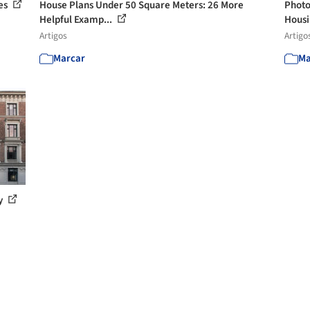
ies
House Plans Under 50 Square Meters: 26 More
Photo
Helpful Examp...
Housi
Artigos
Artigo
Marcar
Ma
ny