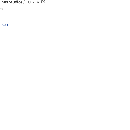
lines Studios / LOT-EK
os
rcar