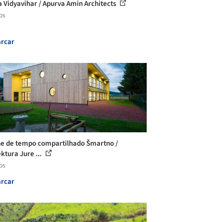
 Vidyavihar / Apurva Amin Architects
os
rcar
e de tempo compartilhado Šmartno /
ktura Jure ...
os
rcar