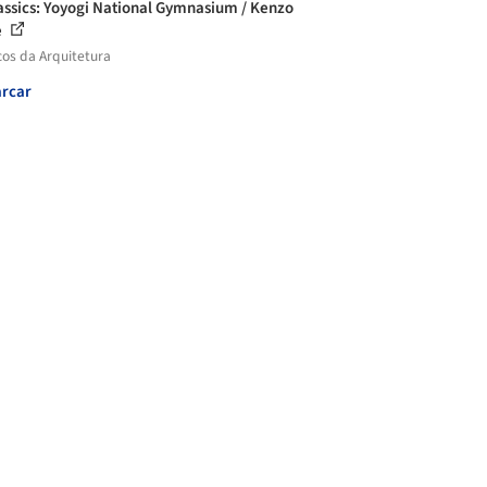
assics: Yoyogi National Gymnasium / Kenzo
e
cos da Arquitetura
rcar