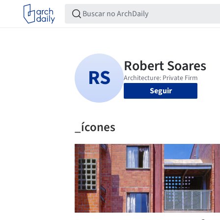
Seguir
_ícones