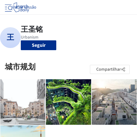
Iniciar sessão
Seguir
城市规划
Compartilhar