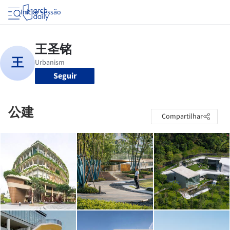
Iniciar sessão
Seguir
公建
Compartilhar