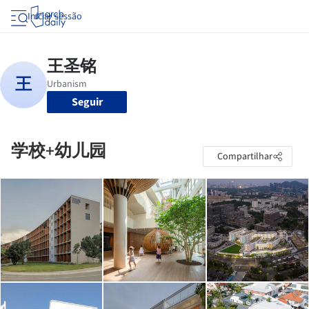
Iniciar sessão
Seguir
学校+幼儿园
Compartilhar