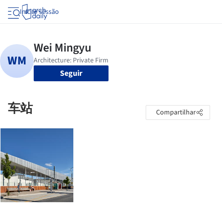
Iniciar sessão
Seguir
车站
Compartilhar