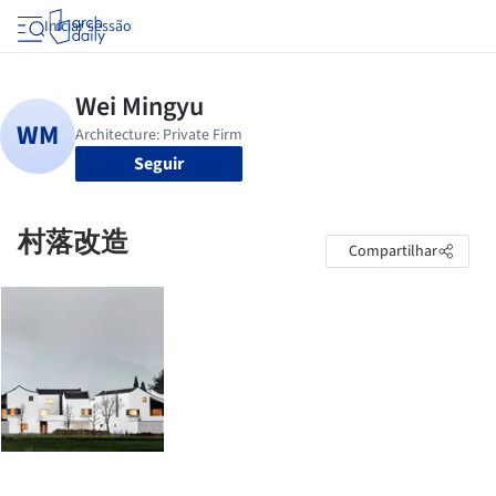
Iniciar sessão
Seguir
村落改造
Compartilhar