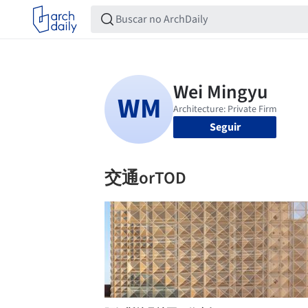
Seguir
交通orTOD