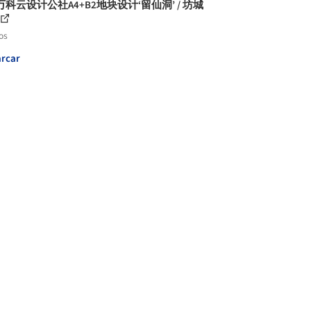
科云设计公社A4+B2地块设计‘留仙洞’ / 坊城
os
rcar