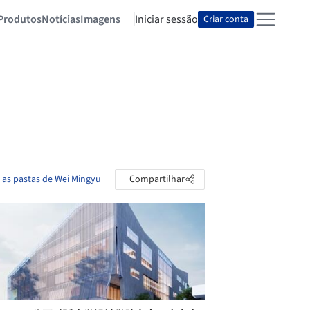
Produtos
Notícias
Imagens
Iniciar sessão
Criar conta
 as pastas de Wei Mingyu
Compartilhar