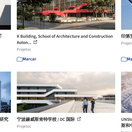
K Building, School of Architecture and Construction
印第
Auton...
Projet
Projetos
Marcar
Ma
计研究
宁波赫威斯肯特学校 / DC 国际
UNS
斯和
Projetos