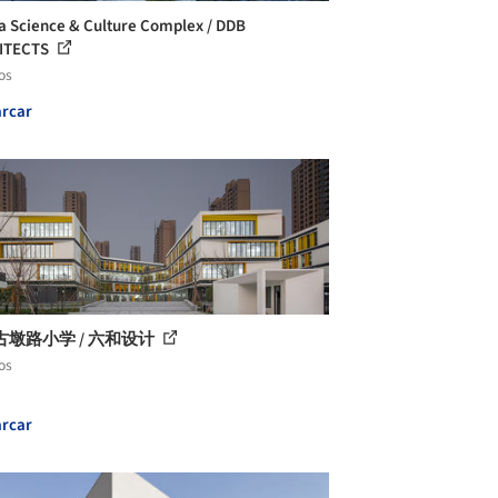
a Science & Culture Complex / DDB
ITECTS
os
rcar
古墩路小学 / 六和设计
os
rcar