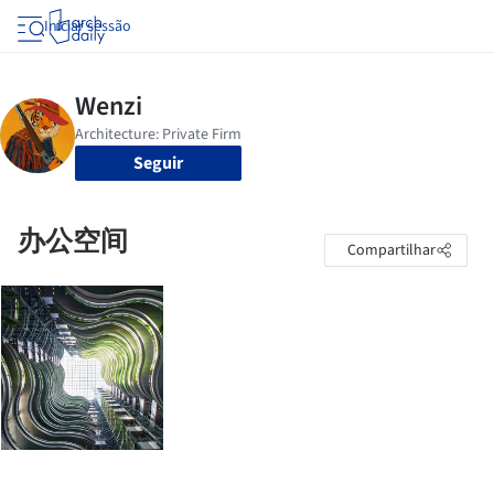
Iniciar sessão
Seguir
办公空间
Compartilhar