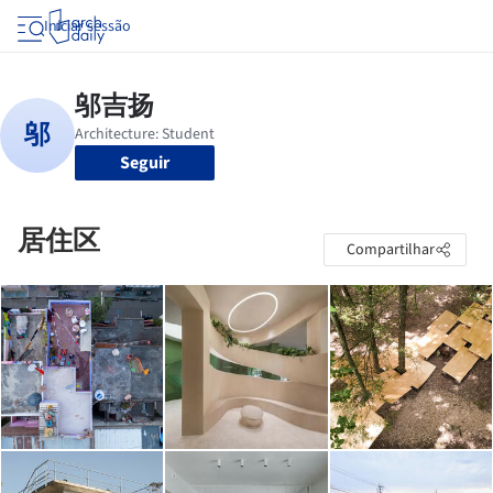
Iniciar sessão
Seguir
居住区
Compartilhar