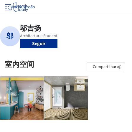
Iniciar sessão
Seguir
室内空间
Compartilhar