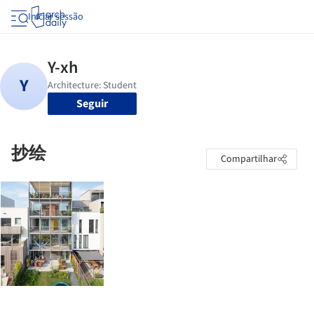
Iniciar sessão
Seguir
抄绘
Compartilhar