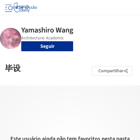
Iniciar sessão
Seguir
毕设
Compartilhar
Este usuário ainda não tem favoritos nesta pasta